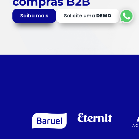
compras B2B
Saiba mais
Solicite uma
DEMO