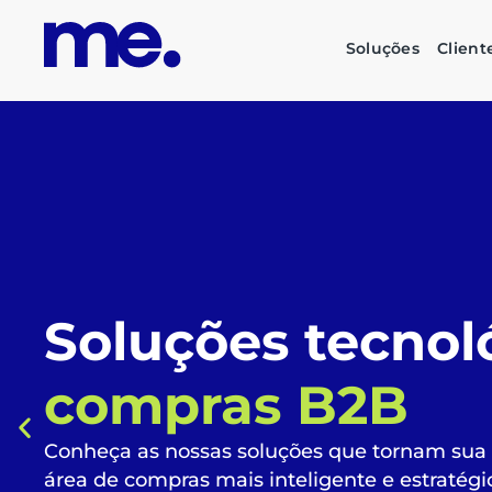
Soluções
Client
O futuro das su
corporativas é
s
inteligente e su
Automatize todo o fluxo de compras, liberan