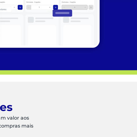
ões
am valor aos
 compras mais