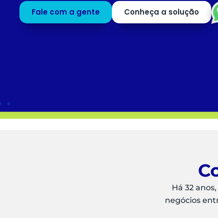
profissionais para o que mais agrega valor ao
negócio.
Saiba mais
Peça uma
DEMO
Co
Há 32 anos,
negócios ent