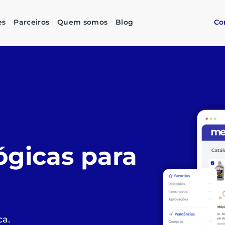
es
Parceiros
Quem somos
Blog
Co
as compras
imples,
stentável
do