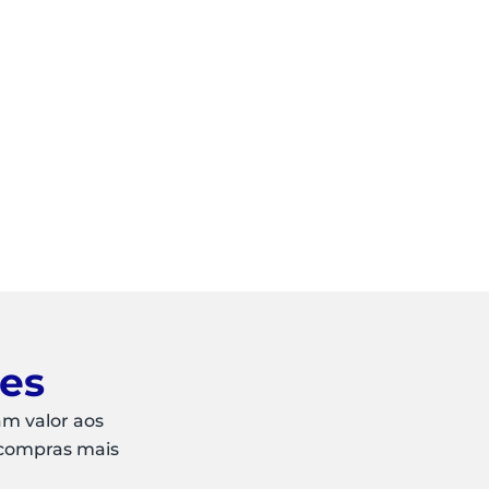
ões
am valor aos
 compras mais