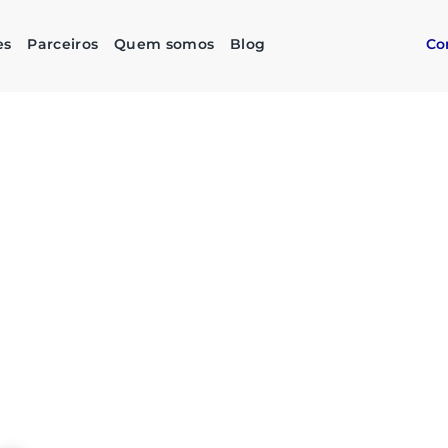
es
Parceiros
Quem somos
Blog
Co
as compras
imples,
stentável
do