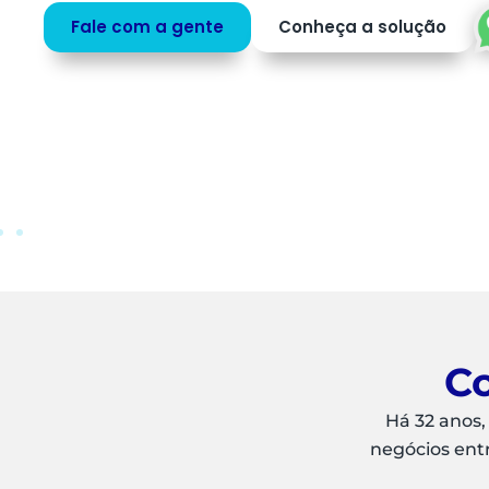
profissionais para o que mais agrega valor ao
negócio.
Saiba mais
Peça uma
DEMO
Co
Há 32 anos,
negócios ent