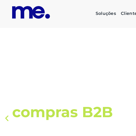
Soluções
Client
O futuro das su
corporativas é
s
inteligente e su
Automatize todo o fluxo de compras, liberan