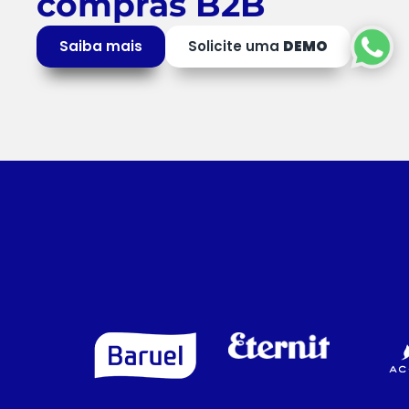
compras B2B
Saiba mais
Solicite uma
DEMO