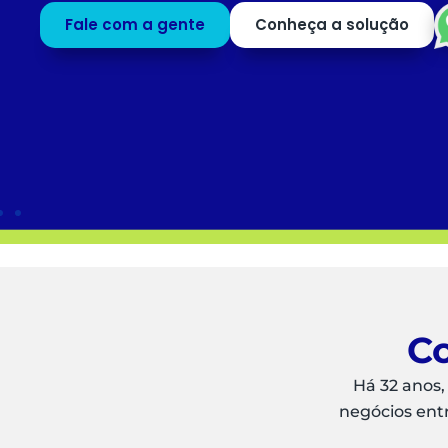
profissionais para o que mais agrega valor ao
negócio.
Saiba mais
Peça uma
DEMO
Co
Há 32 anos,
negócios ent