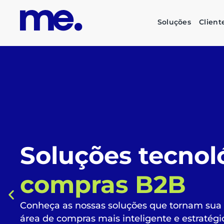
Soluções
Client
O futuro das su
corporativas é
s
inteligente e su
Automatize todo o fluxo de compras, liberan