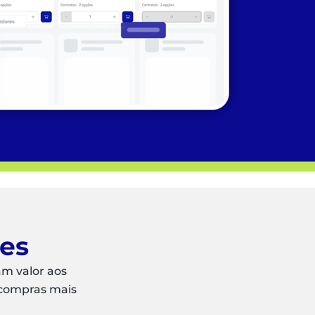
ões
am valor aos
 compras mais