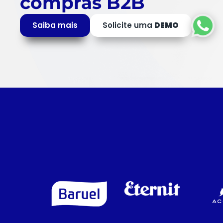
compras B2B
Saiba mais
Solicite uma
DEMO