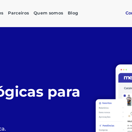
es
Parceiros
Quem somos
Blog
Co
as compras
imples,
stentável
do