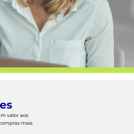
ões
am valor aos
 compras mais