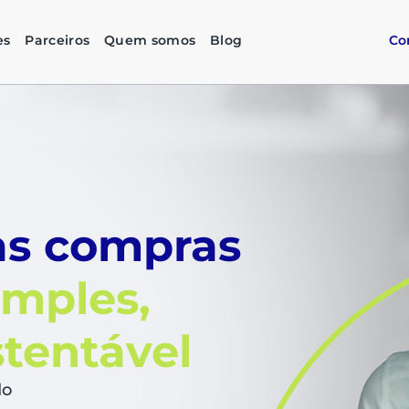
es
Parceiros
Quem somos
Blog
Co
as compras
imples,
stentável
do