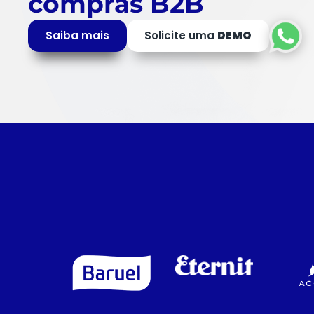
compras B2B
Saiba mais
Solicite uma
DEMO