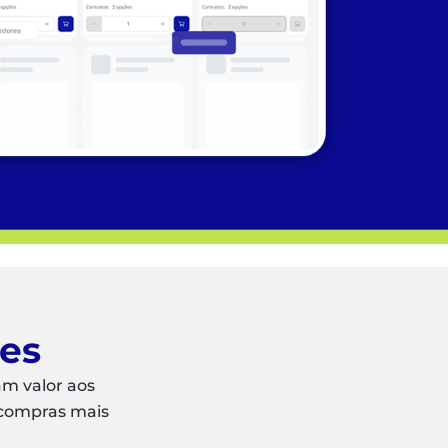
ões
am valor aos
 compras mais