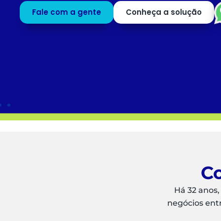
profissionais para o que mais agrega valor ao
negócio.
Saiba mais
Peça uma
DEMO
Co
Há 32 anos,
negócios ent