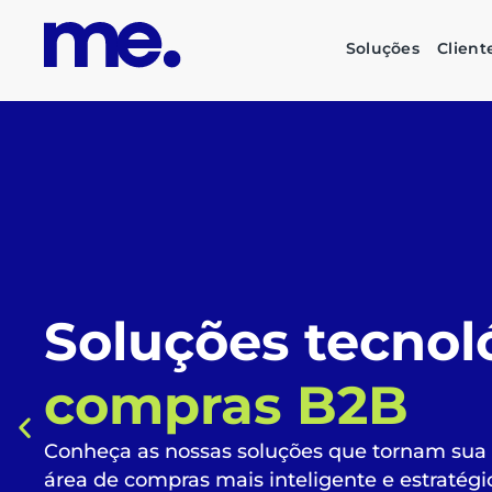
Soluções
Client
O futuro das su
corporativas é
s
inteligente e su
Automatize todo o fluxo de compras, liberan