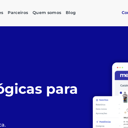
es
Parceiros
Quem somos
Blog
Co
as compras
imples,
stentável
do