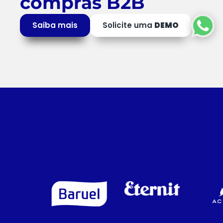
compras B2B
Saiba mais
Solicite uma
DEMO