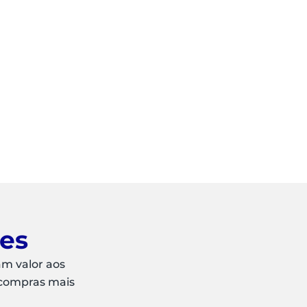
ões
am valor aos
 compras mais