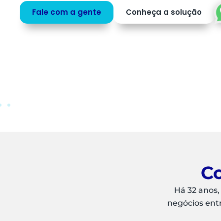
profissionais para o que mais agrega valor ao
negócio.
Saiba mais
Peça uma
DEMO
Co
Há 32 anos,
negócios ent