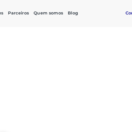
es
Parceiros
Quem somos
Blog
Co
as compras
imples,
stentável
do