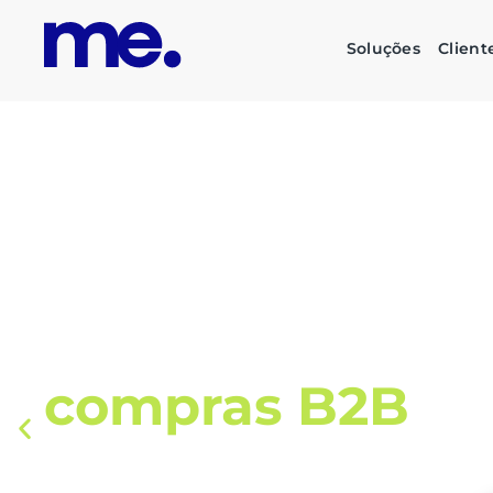
Soluções
Client
O futuro das su
corporativas é
s
inteligente e su
Automatize todo o fluxo de compras, liberan