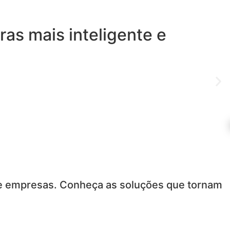
nte e sustentável
is para o que mais agrega
re empresas. Conheça as soluções que tornam