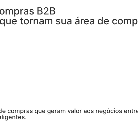
rporativas é
simples, intelige
ompras, liberando profissiona
 de compras que geram valor aos negócios ent
eligentes.