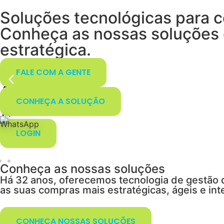
Blog
O futuro das suas compras co
Automatize todo o fluxo de c
valor ao negócio.
Contato
SAIBA MAIS
PEÇA UMA
DEMO
LOGIN
Conheça as nossas soluções
Há 32 anos, oferecemos tecnologia de gestão
as suas compras mais estratégicas, ágeis e int
CONHEÇA NOSSAS SOLUÇÕES