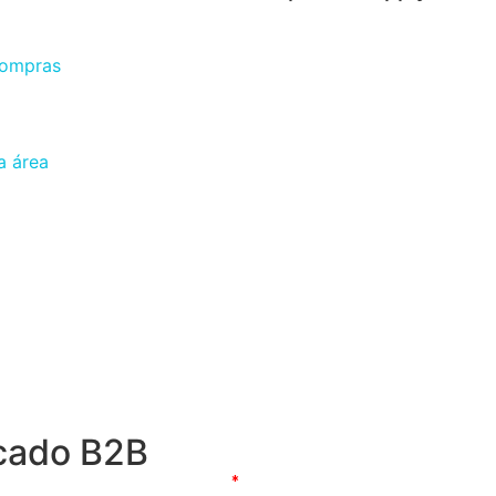
 compras
a área
cado B2B