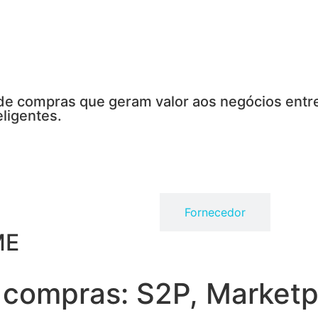
 de compras que geram valor aos negócios ent
eligentes.
Comprador
Fornecedor
ME
 compras: S2P, Marketp