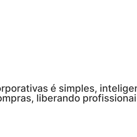
rporativas é
simples, intelige
ompras, liberando profissiona