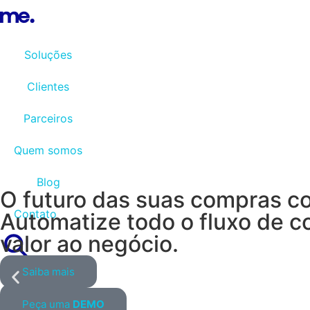
Soluções
Clientes
Parceiros
Quem somos
Blog
O futuro das suas compras co
Contato
Automatize todo o fluxo de c
valor ao negócio.
Saiba mais
Login
Peça uma
DEMO