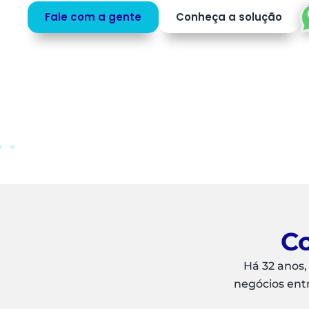
profissionais para o que mais agrega valor ao
negócio.
Saiba mais
Peça uma
DEMO
Co
Há 32 anos,
negócios ent