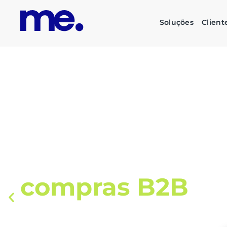
Soluções
Client
O futuro das su
corporativas é
s
inteligente e su
Automatize todo o fluxo de compras, liberan