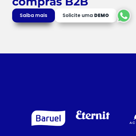
compras B2B
Saiba mais
Solicite uma
DEMO