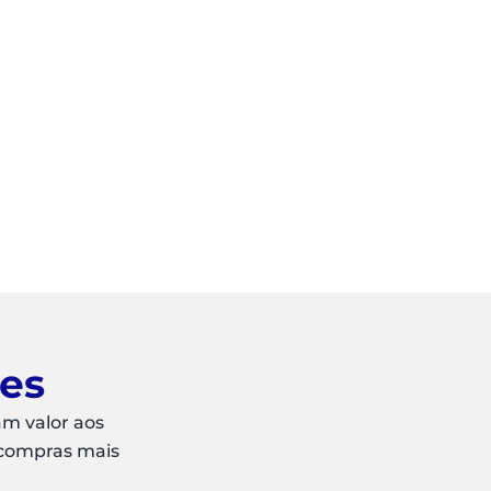
ões
am valor aos
 compras mais