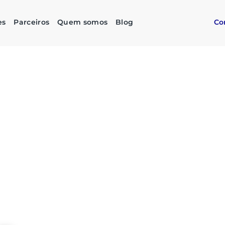
es
Parceiros
Quem somos
Blog
Co
as compras
imples,
stentável
do