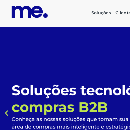
Soluções
Client
O futuro das su
corporativas é
s
inteligente e su
Automatize todo o fluxo de compras, liberan