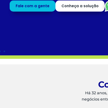
profissionais para o que mais agrega valor ao
negócio.
Saiba mais
Peça uma
DEMO
Co
Há 32 anos,
negócios ent