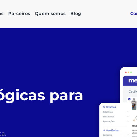
es
Parceiros
Quem somos
Blog
Co
as compras
imples,
stentável
do