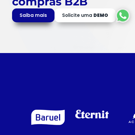
compras B2B
Saiba mais
Solicite uma
DEMO