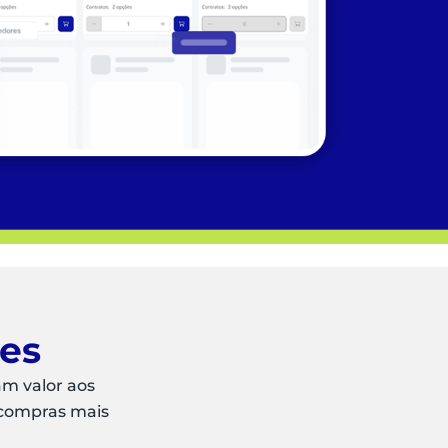
ões
am valor aos
 compras mais