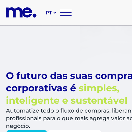
O
comércio B2B
reinventado
está aqui
Nosso Marketplace
conta com 1 milhão
de fornecedores e
movimenta cerca de