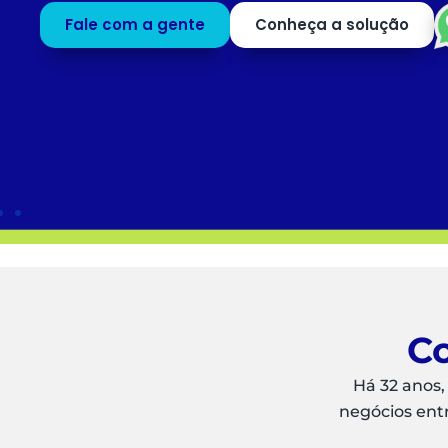
profissionais para o que mais agrega valor ao
negócio.
Saiba mais
Peça uma
DEMO
Co
Há 32 anos,
negócios ent