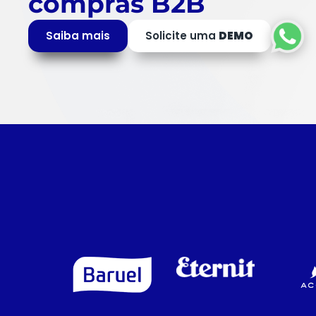
compras B2B
Saiba mais
Solicite uma
DEMO