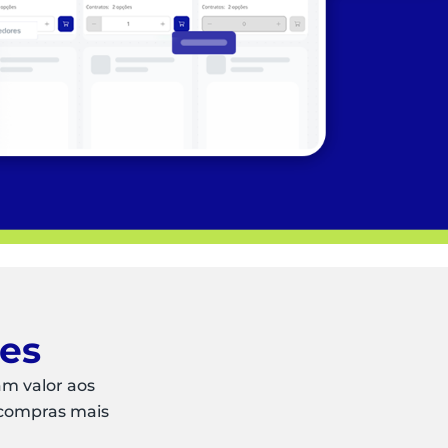
ões
am valor aos
 compras mais