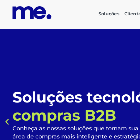
Soluções
Client
O futuro das su
corporativas é
s
inteligente e su
Automatize todo o fluxo de compras, liberan