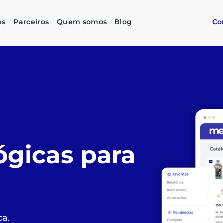
es
Parceiros
Quem somos
Blog
Co
as compras
imples,
stentável
do